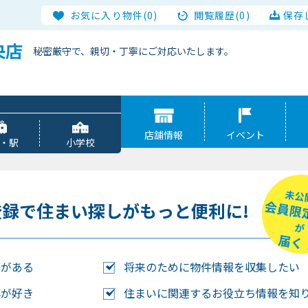
お気に入り物件(0)
閲覧履歴(0)
保存
央店
秘密厳守で、親切・丁寧にご対応いたします。
店舗情報
イベント
・駅
小学校
未公
会員限
登録で
住まい探しがもっと便利に!
が
届く
味がある
将来のために物件情報を収集したい
事が好き
住まいに関連するお役立ち情報を知