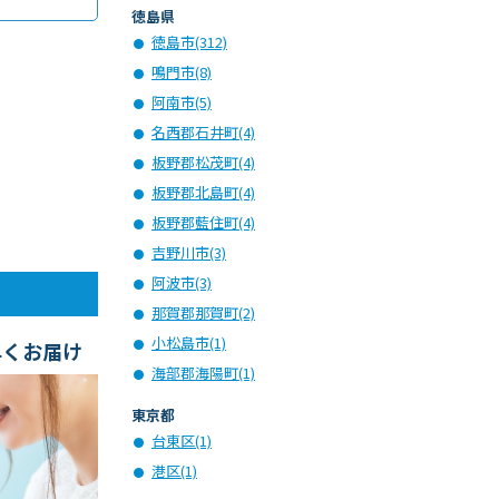
徳島県
徳島市(312)
鳴門市(8)
阿南市(5)
名西郡石井町(4)
板野郡松茂町(4)
板野郡北島町(4)
板野郡藍住町(4)
吉野川市(3)
阿波市(3)
那賀郡那賀町(2)
小松島市(1)
早くお届け
海部郡海陽町(1)
東京都
台東区(1)
港区(1)