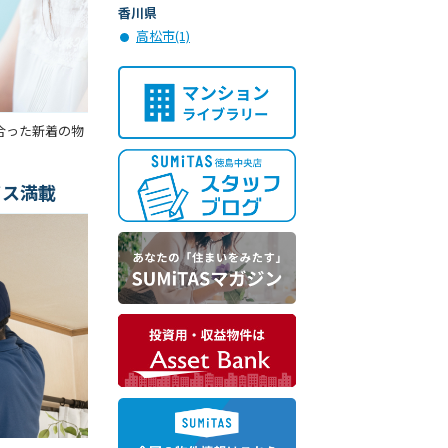
香川県
高松市(1)
合った新着の物
ビス満載