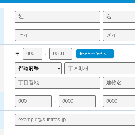
〒
-
郵便番号から入力
-
-