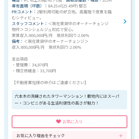
専有面積（坪数）：
84.25㎡(25.49坪) 壁芯
PRコメント：
2駅利用可能の好立地。高層階で夜景を臨
むシティビュー。
スタッフコメント：
＜現在賃貸中のオーナーチェンジ
物件＞コンシェルジュ対応で安心。
家賃収入:800,000円/月 現状利回り:2.06%
備考：
＜現在賃貸中のオーナーチェンジ＞
収入:800,000円/月 現状利回り:2.06%
支出項目
・管理費：34,870円
・積立修繕金：33,700円
【不動産業社様の仲介はご遠慮ください】
六本木の洗練されたタワーマンション！敷地内にはスーパ
ー・コンビニがある生活利便性の高さが魅力！
お気に入り
お気に入り理由をチェック