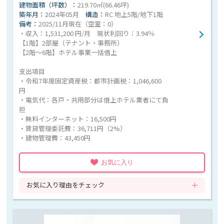
建物面積（坪数）：
219.70㎡(66.46坪)
築年月：
2024年05月
構造：
RC 地上5階/地下1階
備考：
2025/11月現在（空室：0）
・収入：1,531,200 円/月 現状利回り：3.94％
【1階】2部屋（テナント・事務所）
【2階〜6階】ホテル事業一括借上
支出項目
・令和7年度固定資産税：都市計画税：1,046,600
円
・電気代：各戸・共用部分は借上ホテル業者にて負
担
・無料インターネット：16,500円
・賃貸管理委託費：36,711円（2%）
・建物管理費：43,450円
お気に入り
お気に入り理由をチェック