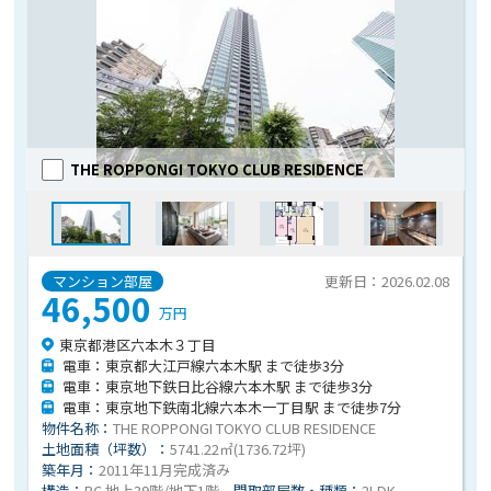
THE ROPPONGI TOKYO CLUB RESIDENCE
マンション部屋
更新日：2026.02.08
46,500
万円
東京都港区六本木３丁目
電車：東京都大江戸線六本木駅 まで徒歩3分
電車：東京地下鉄日比谷線六本木駅 まで徒歩3分
電車：東京地下鉄南北線六本木一丁目駅 まで徒歩7分
物件名称：
THE ROPPONGI TOKYO CLUB RESIDENCE
土地面積（坪数）：
5741.22㎡(1736.72坪)
築年月：
2011年11月完成済み
構造：
RC 地上39階/地下1階
間取部屋数・種類：
2LDK