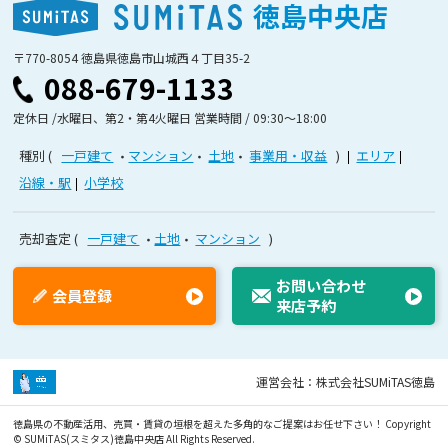
徳島中央店
〒770-8054 徳島県徳島市山城西４丁目35-2
088-679-1133
定休日 /水曜日、第2・第4火曜日 営業時間 / 09:30〜18:00
種別
一戸建て
マンション
土地
事業用・収益
エリア
沿線・駅
小学校
売却査定
一戸建て
土地
マンション
お問い合わせ
会員登録
来店予約
運営会社：株式会社SUMiTAS徳島
徳島県の不動産活用、売買・賃貸の垣根を超えた多角的なご提案はお任せ下さい！
Copyright
© SUMiTAS(スミタス)徳島中央店 All Rights Reserved.