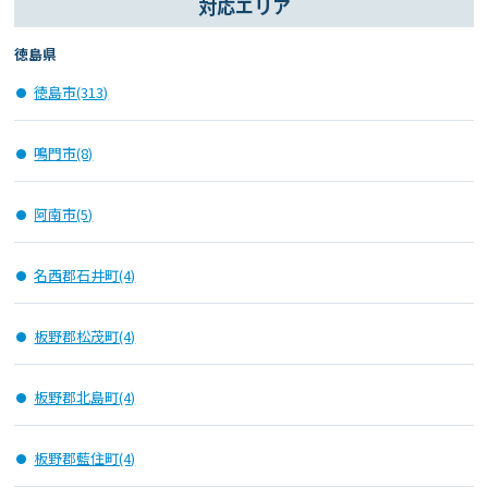
対応エリア
徳島県
徳島市(313)
鳴門市(8)
阿南市(5)
名西郡石井町(4)
板野郡松茂町(4)
板野郡北島町(4)
板野郡藍住町(4)