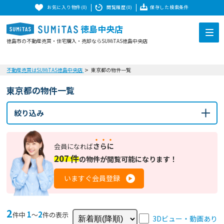
お気に入り物件(0)
閲覧履歴(0)
保存した検索条件
徳島中央店
徳島市の不動産売買・住宅購入・売却ならSUMiTAS徳島中央店
不動産売買はSUMiTAS徳島中央店
東京都の物件一覧
東京都の物件一覧
絞り込み
さらに
会員になれば
207
件
の
物件が閲覧可能になります！
いますぐ会員登録
2
1
2
件中
〜
件の表示
3Dビュー・動画あり