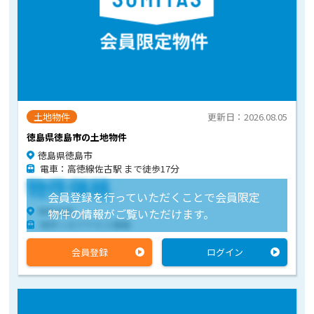
土地物件
更新日：2026.08.05
徳島県徳島市の土地物件
徳島県徳島市
電車：高徳線佐古駅 まで徒歩17分
物件価格
会員登録を行っていただくことで会員限定
物件住所
物件の情報がご覧いただけます。
物件へのアクセス情報
会員登録
ログイン