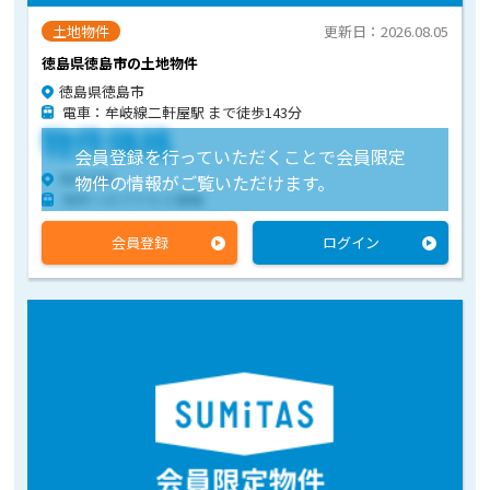
土地物件
更新日：2026.08.05
徳島県徳島市の土地物件
徳島県徳島市
電車：牟岐線二軒屋駅 まで徒歩143分
物件価格
会員登録を行っていただくことで会員限定
物件住所
物件の情報がご覧いただけます。
物件へのアクセス情報
会員登録
ログイン