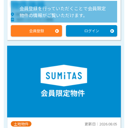
物件価格
会員登録を行っていただくことで会員限定
物件住所
物件の情報がご覧いただけます。
物件へのアクセス情報
会員登録
ログイン
土地物件
更新日：2026.08.05