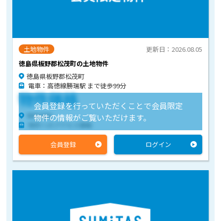
土地物件
更新日：2026.08.05
徳島県板野郡松茂町の土地物件
徳島県板野郡松茂町
電車：高徳線勝瑞駅 まで徒歩99分
物件価格
会員登録を行っていただくことで会員限定
物件住所
物件の情報がご覧いただけます。
物件へのアクセス情報
会員登録
ログイン