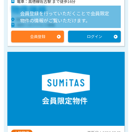
電車：高徳線佐古駅 まで徒歩16分
物件価格
会員登録を行っていただくことで会員限定
物件住所
物件の情報がご覧いただけます。
物件へのアクセス情報
会員登録
ログイン