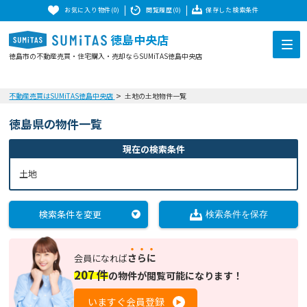
お気に入り物件(0)
閲覧履歴(0)
保存した検索条件
徳島中央店
徳島市の不動産売買・住宅購入・売却ならSUMiTAS徳島中央店
不動産売買はSUMiTAS徳島中央店
土地の土地物件一覧
徳島県の物件一覧
現在の検索条件
土地
検索条件を変更
検索条件を保存
さらに
会員になれば
207
件
の
物件が閲覧可能になります！
いますぐ会員登録