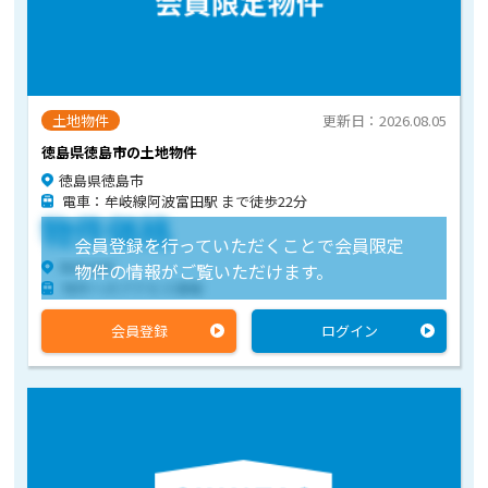
土地物件
更新日：2026.08.05
徳島県徳島市の土地物件
徳島県徳島市
電車：牟岐線阿波富田駅 まで徒歩22分
物件価格
会員登録を行っていただくことで会員限定
物件住所
物件の情報がご覧いただけます。
物件へのアクセス情報
会員登録
ログイン