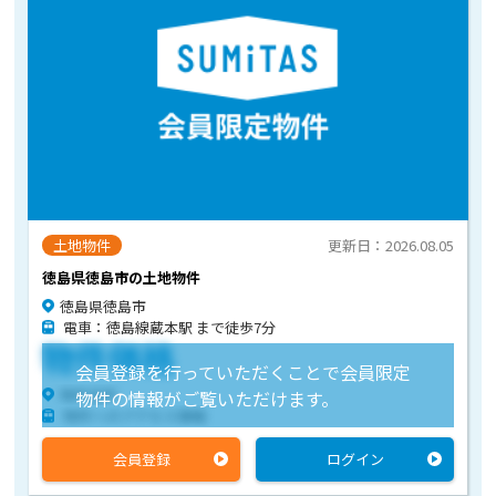
土地物件
更新日：2026.08.05
徳島県徳島市の土地物件
徳島県徳島市
電車：徳島線蔵本駅 まで徒歩7分
物件価格
会員登録を行っていただくことで会員限定
物件住所
物件の情報がご覧いただけます。
物件へのアクセス情報
会員登録
ログイン