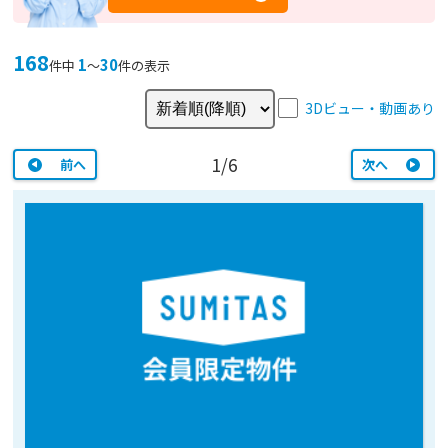
168
1
30
件中
〜
件の表示
3Dビュー・動画あり
1/6
前へ
次へ