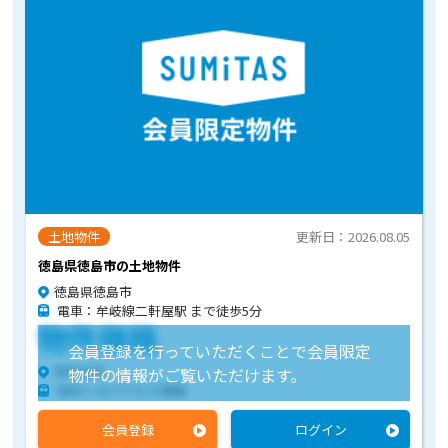
土地物件
更新日：2026.08.05
徳島県徳島市の土地物件
徳島県徳島市
電車：牟岐線二軒屋駅 まで徒歩5分
物件価格
会員登録を行っていただくことで会員限定
物件住所
物件の情報がご覧いただけます。
物件へのアクセス情報
会員登録
ログイン