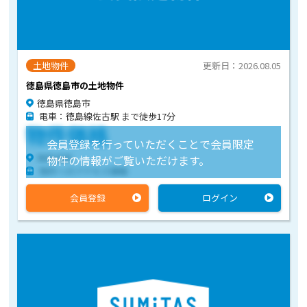
土地物件
更新日：2026.08.05
徳島県徳島市の土地物件
徳島県徳島市
電車：徳島線佐古駅 まで徒歩17分
物件価格
会員登録を行っていただくことで会員限定
物件住所
物件の情報がご覧いただけます。
物件へのアクセス情報
会員登録
ログイン