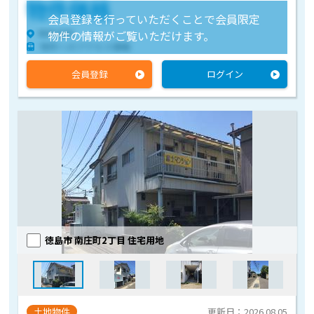
物件価格
会員登録を行っていただくことで会員限定
物件住所
物件の情報がご覧いただけます。
物件へのアクセス情報
会員登録
ログイン
徳島市 南庄町2丁目 住宅用地
土地物件
更新日：2026.08.05