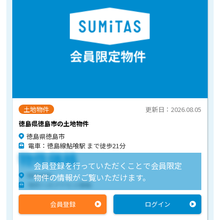
土地物件
更新日：2026.08.05
徳島県徳島市の土地物件
徳島県徳島市
電車：徳島線鮎喰駅 まで徒歩21分
物件価格
会員登録を行っていただくことで会員限定
物件住所
物件の情報がご覧いただけます。
物件へのアクセス情報
会員登録
ログイン