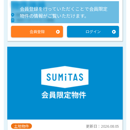
物件価格
会員登録を行っていただくことで会員限定
物件住所
物件の情報がご覧いただけます。
物件へのアクセス情報
会員登録
ログイン
土地物件
更新日：2026.08.05