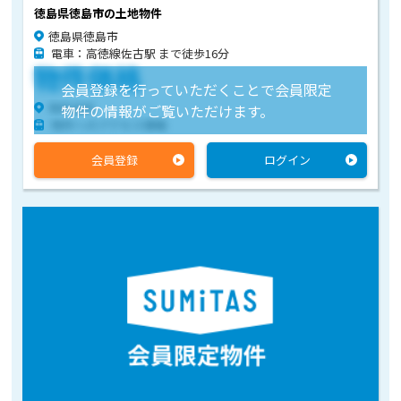
徳島県徳島市の土地物件
徳島県徳島市
電車：高徳線佐古駅 まで徒歩16分
物件価格
会員登録を行っていただくことで会員限定
物件住所
物件の情報がご覧いただけます。
物件へのアクセス情報
会員登録
ログイン