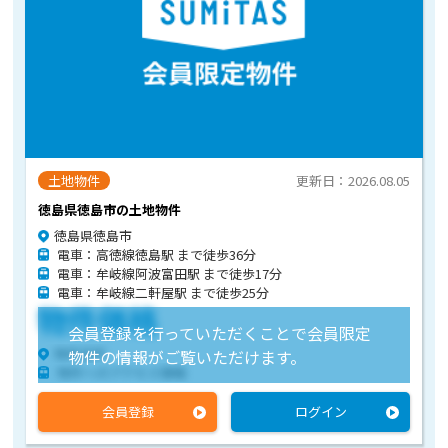
土地物件
更新日：2026.08.05
徳島県徳島市の土地物件
徳島県徳島市
電車：高徳線徳島駅 まで徒歩36分
電車：牟岐線阿波富田駅 まで徒歩17分
電車：牟岐線二軒屋駅 まで徒歩25分
物件価格
会員登録を行っていただくことで会員限定
物件住所
物件の情報がご覧いただけます。
物件へのアクセス情報
会員登録
ログイン