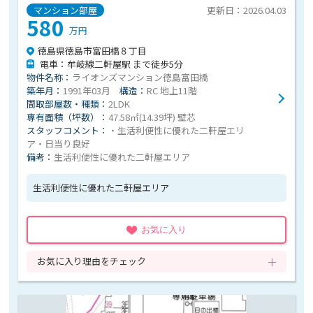
マンション部屋
更新日：2026.04.03
580
万円
徳島県徳島市富田橋８丁目
電車：牟岐線二軒屋駅 まで徒歩5分
物件名称：
ライオンズマンション徳島富田橋
築年月：
1991年03月
構造：
RC 地上11階
間取部屋数・種類：
2LDK
専有面積（坪数）：
47.58㎡(14.39坪) 壁芯
スタッフコメント：
・生活利便性に優れた二軒屋エリ
ア・日当り良好
備考：
生活利便性に優れた二軒屋エリア
生活利便性に優れた二軒屋エリア
お気に入り
お気に入り理由をチェック