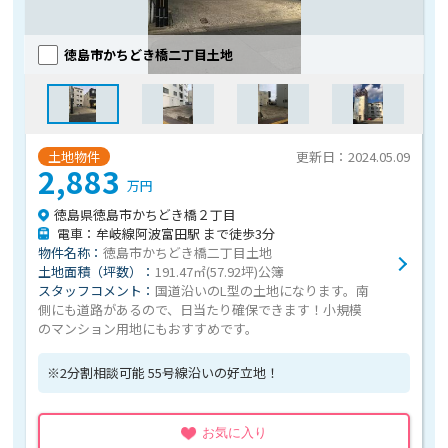
徳島市かちどき橋二丁目土地
土地物件
更新日：2024.05.09
2,883
万円
徳島県徳島市かちどき橋２丁目
電車：牟岐線阿波富田駅 まで徒歩3分
物件名称：
徳島市かちどき橋二丁目土地
土地面積（坪数）：
191.47㎡(57.92坪)公簿
スタッフコメント：
国道沿いのL型の土地になります。南
側にも道路があるので、日当たり確保できます！小規模
のマンション用地にもおすすめです。
※2分割相談可能 55号線沿いの好立地！
お気に入り