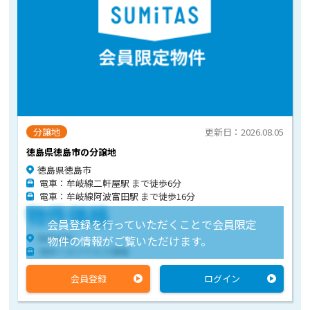
分譲地
更新日：2026.08.05
徳島県徳島市の分譲地
徳島県徳島市
電車：牟岐線二軒屋駅 まで徒歩6分
電車：牟岐線阿波富田駅 まで徒歩16分
物件価格
会員登録を行っていただくことで会員限定
物件住所
物件の情報がご覧いただけます。
物件へのアクセス情報
会員登録
ログイン