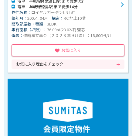
電車：牟岐線阿波富田駅 まで徒歩8分
電車：牟岐線徳島駅 まで徒歩14分
物件名称：
ロイヤルガーデン伊月町
築年月：
2005年04月
構造：
RC 地上10階
間取部屋数・種類：
3LDK
専有面積（坪数）：
76.09㎡(23.02坪) 壁芯
備考：
修繕積立基金（２０２８年９月迄）：18,800円/月
お気に入り
お気に入り理由をチェック