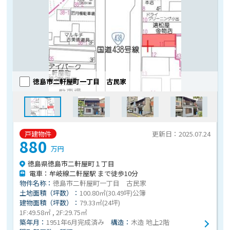
徳島市二軒屋町一丁目 古民家
戸建物件
更新日：2025.07.24
880
万円
徳島県徳島市二軒屋町１丁目
電車：牟岐線二軒屋駅 まで徒歩10分
物件名称：
徳島市二軒屋町一丁目 古民家
土地面積（坪数）：
100.80㎡(30.49坪)公簿
建物面積（坪数）：
79.33㎡(24坪)
1F:49.58㎡ , 2F:29.75㎡
築年月：
1951年6月完成済み
構造：
木造 地上2階