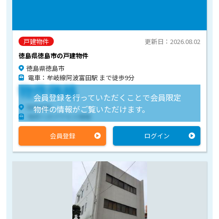
戸建物件
更新日：2026.08.02
徳島県徳島市の戸建物件
徳島県徳島市
電車：牟岐線阿波富田駅 まで徒歩9分
物件価格
会員登録を行っていただくことで会員限定
物件住所
物件の情報がご覧いただけます。
物件へのアクセス情報
会員登録
ログイン