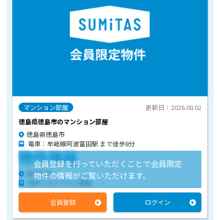
マンション部屋
更新日：2026.08.02
徳島県徳島市のマンション部屋
徳島県徳島市
電車：牟岐線阿波富田駅 まで徒歩8分
物件価格
会員登録を行っていただくことで会員限定
物件住所
物件の情報がご覧いただけます。
物件へのアクセス情報
会員登録
ログイン