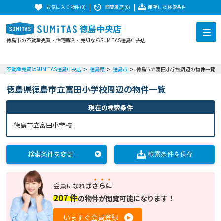
お気に入り物件(0)
閲覧履歴(0)
保存した検索条件
徳島中央店
徳島市の不動産売買・住宅購入・売却ならSUMiTAS徳島中央店
不動産売買はSUMiTAS徳島中央店
徳島県
徳島市
徳島市立富田小学校周辺の物件一覧
徳島県徳島市立富田小学校周辺の物件一覧
現在の検索条件
徳島市立富田小学校
検索条件を変更
検索条件を保存
さらに
会員になれば
207
件
の
物件が閲覧可能になります！
いますぐ会員登録