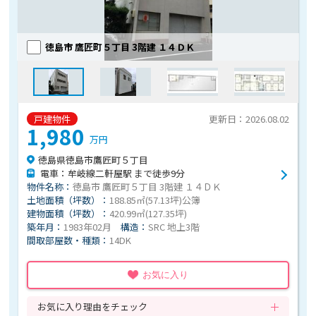
徳島市 鷹匠町５丁目 3階建 １４ＤＫ
戸建物件
更新日：2026.08.02
1,980
万円
徳島県徳島市鷹匠町５丁目
電車：牟岐線二軒屋駅 まで徒歩9分
物件名称：
徳島市 鷹匠町５丁目 3階建 １４ＤＫ
土地面積（坪数）：
188.85㎡(57.13坪)公簿
建物面積（坪数）：
420.99㎡(127.35坪)
築年月：
1983年02月
構造：
SRC 地上3階
間取部屋数・種類：
14DK
お気に入り
お気に入り理由をチェック