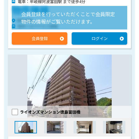
電車：牟岐線阿波富田駅 まで徒歩4分
物件価格
会員登録を行っていただくことで会員限定
物件住所
物件の情報がご覧いただけます。
物件へのアクセス情報
会員登録
ログイン
ライオンズマンション徳島富田橋