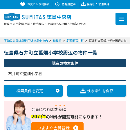
お気に入り物件(0)
閲覧履歴(0)
保存した検索条件
徳島中央店
徳島市の不動産売買・住宅購入・売却ならSUMiTAS徳島中央店
不動産売買はSUMiTAS徳島中央店
徳島県
名西郡石井町
石井町立藍畑小学校周辺の物件
徳島県石井町立藍畑小学校周辺の物件一覧
現在の検索条件
石井町立藍畑小学校
検索条件を変更
検索条件を保存
さらに
会員になれば
207
件
の
物件が閲覧可能になります！
いますぐ会員登録