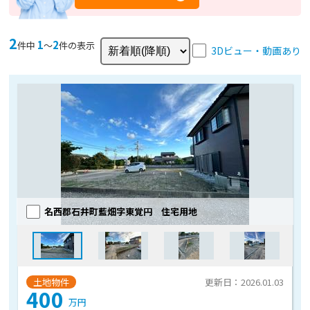
2
1
2
件中
〜
件の表示
3Dビュー・動画あり
名西郡石井町藍畑字東覚円 住宅用地
土地物件
更新日：2026.01.03
400
万円