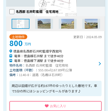
名西郡 石井町藍畑 住宅用地
土地物件
更新日：2024.05.09
800
万円
徳島県名西郡石井町藍畑字西覚円
電車：徳島線石井駅 まで徒歩46分
電車：徳島線下浦駅 まで徒歩46分
物件名称：
名西郡 石井町藍畑 住宅用地
土地面積（坪数）：
555.00㎡(167.89坪)公簿
備考：
1140-8：道路（名義は石井町）
周辺は田畑が広がる約167坪のゆったりとした敷地です。車
で5分の所にはショッピングモールがあります♪
お気に入り